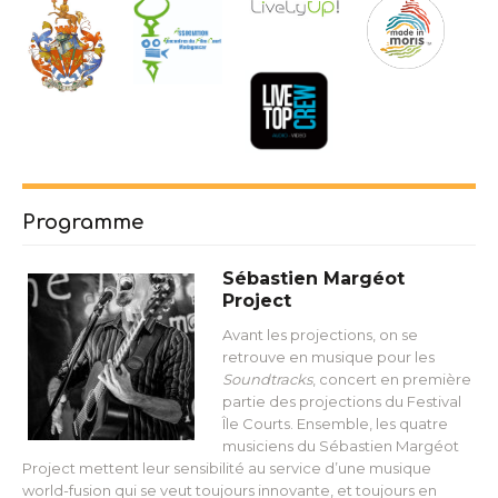
Programme
Sébastien Margéot
Project
Avant les projections, on se
retrouve en musique pour les
Soundtracks
, concert en première
partie des projections du Festival
Île Courts. Ensemble, les quatre
musiciens du Sébastien Margéot
Project mettent leur sensibilité au service d’une musique
world-fusion qui se veut toujours innovante, et toujours en