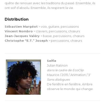
quête de renouer avec les traditions du passé. Ensemble, ils
ont soif d’absolu. Ensemble, ils respirent la vie.
Distribution
Sébastien Margéot
> voix, guitare, percussions
Vincent Nombro
> claviers, percussions, chœurs
Jean-Jacques Valéry
> basse, percussions, chœurs
Christophe “E.T.” Joseph
> percussions, chœurs
Selfie
Julian Ratinon
dans le cadre de EcoClip
Maurice / 2015 / Animation / 3′
Sans dialogues
De fenêtre en fenêtre, Ambre
observe le monde qui change.