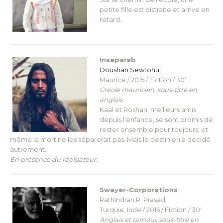
petite fille est distraite et arrive en
retard.
Inseparab
Doushan Sewtohul
Maurice / 2015 / Fiction / 30′
Créole mauricien, sous-titré en
anglais
Kaal et Roshan, meilleurs amis
depuis l’enfance, se sont promis de
rester ensemble pour toujours, et
même la mort ne les séparerait pas. Mais le destin en a décidé
autrement.
En présence du réalisateur.
Swayer-Corporations
Rathindran R. Prasad
Turquie, Inde / 2015 / Fiction / 30′
Anglais et tamoul, sous-titré en