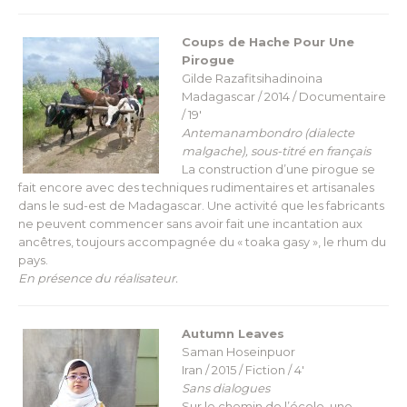
Coups de Hache Pour Une
Pirogue
Gilde Razafitsihadinoina
Madagascar / 2014 / Documentaire
/ 19′
Antemanambondro (dialecte
malgache), sous-titré en français
La construction d’une pirogue se
fait encore avec des techniques rudimentaires et artisanales
dans le sud-est de Madagascar. Une activité que les fabricants
ne peuvent commencer sans avoir fait une incantation aux
ancêtres, toujours accompagnée du « toaka gasy », le rhum du
pays.
En présence du réalisateur.
Autumn Leaves
Saman Hoseinpuor
Iran / 2015 / Fiction / 4′
Sans dialogues
Sur le chemin de l’école, une