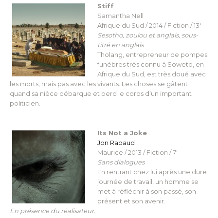
Stiff
Samantha Nell
Afrique du Sud / 2014 / Fiction / 13′
Sesotho, zoulou et anglais, sous-
titré en anglais
Tholang, entrepreneur de pompes
funèbres très connu à Soweto, en
Afrique du Sud, est très doué avec
les morts, mais pas avec les vivants. Les choses se gâtent
quand sa nièce débarque et perd le corps d’un important
politicien.
Its Not a Joke
Jon Rabaud
Maurice / 2013 / Fiction / 7′
Sans dialogues
En rentrant chez lui après une dure
journée de travail, un homme se
met à réfléchir à son passé, son
présent et son avenir.
En présence du réalisateur.