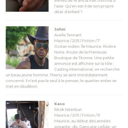
élèves de 16 ans la met très mal à
l’aise. Qu’en est-il de son propre
désir d’enfant ?
Johni
Axelle Tennant
Maurice / 2011 / Fiction / 7’
Océan indien. Île Maurice. Rivière
Noire. Route de la Preneuse.
Boutique de Titonne. Une petite
annonce est affichée sur la tôle :
Casting international, on recherche
un beau jeune homme. Thierry se sent immédiatement
concerné. Il n’est pas le seul à le penser, le quartier entier se
met en ébullition.
Kaso
Ritvik Neerbun
Maurice / 2011 / Fiction / 9’
Maurice, au début des années
soixante- dix. Dans une cellule, un