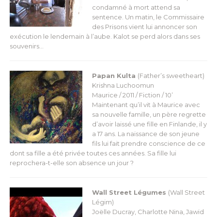
condamné à mort attend sa
sentence. Un matin, le Commissaire
des Prisons vient lui annoncer son
exécution le lendemain à l’aube. Kalot se perd alors dans ses
souvenirs…
Papan Kulta
(Father’s sweetheart)
Krishna Luchoomun
Maurice / 2011 / Fiction / 10’
Maintenant qu’il vit à Maurice avec
sa nouvelle famille, un père regrette
d’avoir laissé une fille en Finlande, il y
a 17 ans. La naissance de son jeune
fils lui fait prendre conscience de ce
dont sa fille a été privée toutes ces années. Sa fille lui
reprochera-t-elle son absence un jour ?
Wall Street Légumes
(Wall Street
Légim)
Joëlle Ducray, Charlotte Nina, Jawid