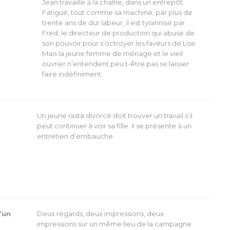
Jean travaille à la chaîne, dans un entrepôt.
Fatigué, tout comme sa machine, par plus de
trente ans de dur labeur, il est tyrannisé par
Fred, le directeur de production qui abuse de
son pouvoir pour s’octroyer les faveurs de Lise.
Mais la jeune femme de ménage et le vieil
ouvrier n’entendent peu t-être pas se laisser
faire indéfiniment.
Un jeune rasta divorcé doit trouver un travail s’il
peut continuer à voir sa fille. Il se présente à un
entretien d’embauche.
’un
Deux regards, deux impressions, deux
impressions sur un même lieu de la campagne