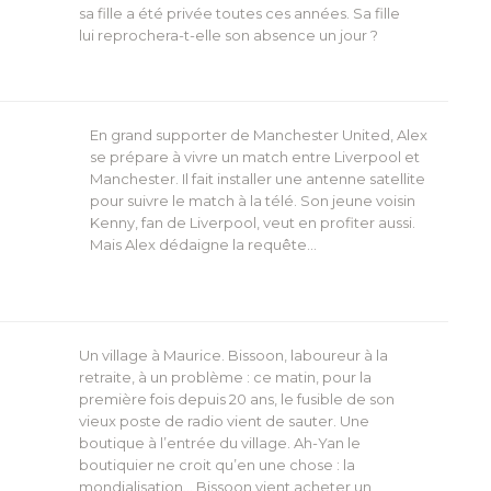
sa fille a été privée toutes ces années. Sa fille
lui reprochera-t-elle son absence un jour ?
En grand supporter de Manchester United, Alex
se prépare à vivre un match entre Liverpool et
Manchester. Il fait installer une antenne satellite
pour suivre le match à la télé. Son jeune voisin
Kenny, fan de Liverpool, veut en profiter aussi.
Mais Alex dédaigne la requête…
Un village à Maurice. Bissoon, laboureur à la
retraite, à un problème : ce matin, pour la
première fois depuis 20 ans, le fusible de son
vieux poste de radio vient de sauter. Une
boutique à l’entrée du village. Ah-Yan le
boutiquier ne croit qu’en une chose : la
mondialisation… Bissoon vient acheter un