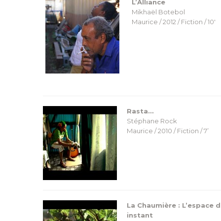
L’Alliance
Mikhaël Botebol
Maurice / 2012 / Fiction / 10′
Rasta…
Stéphane Rock
Maurice / 2010 / Fiction / 7’
La Chaumière : L’espace d
instant