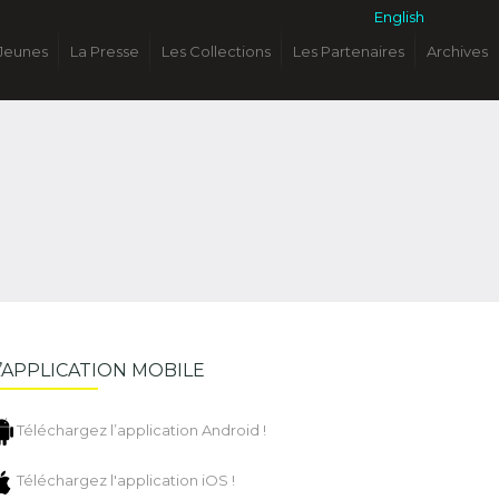
English
Jeunes
La Presse
Les Collections
Les Partenaires
Archives
L’APPLICATION MOBILE
Téléchargez l’application Android !
Téléchargez l'application iOS !