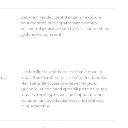
Deux familles décident d’ériger une clôture
pour montrer leurs appartenances ethno-
politico-religieuses respectives. La nature et un
cyclone les réunissent.
Une famille très métissée est réunie pour un
rmal
repas. Sous le même toit, se côtoient donc des
Mauriciens de toutes origines et religions.
Quand le jeune Shaad apparaît peint de rouge,
tous les stéréotypes sociaux réapparaissent,
occasionnant des discussions sur la réalité du
vivre ensemble.