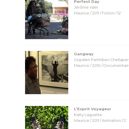
Perfect Day
Jérôme Valin
Maurice / 2011 / Fiction / 12’
Gangway
Gopalen Parthiben Chellape
Maurice / 2010 / Documentaire
L’Esprit Voyageur
Katty Laguette
Maurice / 2011 / Animation / 2’