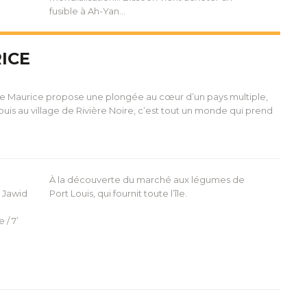
fusible à Ah-Yan…
ICE
s de Maurice propose une plongée au cœur d’un pays multiple,
uis au village de Rivière Noire, c’est tout un monde qui prend
À la découverte du marché aux légumes de
, Jawid
Port Louis, qui fournit toute l’île.
 / 7’