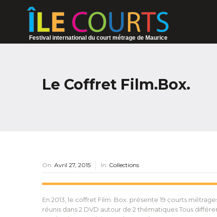
Festival international du court métrage de Maurice
Le Coffret Film.Box.
On:
Avril 27, 2015
In:
Collections
En 2013, le coffret Film. Box. présente 19 courts métrage
réunis dans 2 DVD autour de 2 thématiques Tous différent