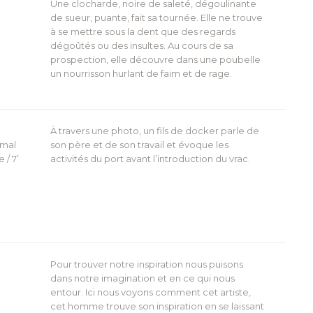
Une clocharde, noire de saleté, dégoulinante
de sueur, puante, fait sa tournée. Elle ne trouve
à se mettre sous la dent que des regards
dégoûtés ou des insultes. Au cours de sa
prospection, elle découvre dans une poubelle
un nourrisson hurlant de faim et de rage.
À travers une photo, un fils de docker parle de
rmal
son père et de son travail et évoque les
 / 7’
activités du port avant l’introduction du vrac.
Pour trouver notre inspiration nous puisons
dans notre imagination et en ce qui nous
entour. Ici nous voyons comment cet artiste,
cet homme trouve son inspiration en se laissant