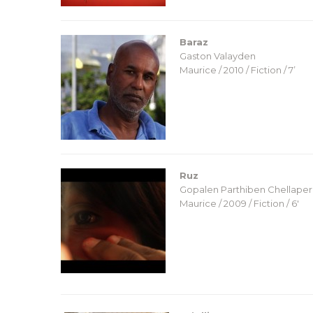
Baraz
Gaston Valayden
Maurice / 2010 / Fiction / 7’
Ruz
Gopalen Parthiben Chellape
Maurice / 2009 / Fiction / 6′