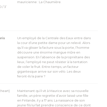
mauricienne : La Chaumière.
 / 3’
ris
Un employé de la Centrale des Eaux entre dans
la cour d’une petite dame pour un relevé. Alors
qu’il va glisser la facture sous la porte, l’homme
découvre une énorme mangue mûre en
suspension. En l’absence de la propriétaire des
lieux, l’employé ne peut résister à la tentation
de voler le fruit. Entre-temps, un facteur
gigantesque arrive sur son vélo. Les deux
feront-ils la paire ?
theart)
Maintenant qu’il vit à Maurice avec sa nouvelle
famille, un père regrette d’avoir laissé une fille
en Finlande, il y a 17 ans. La naissance de son
jeune fils lui fait prendre conscience de ce dont