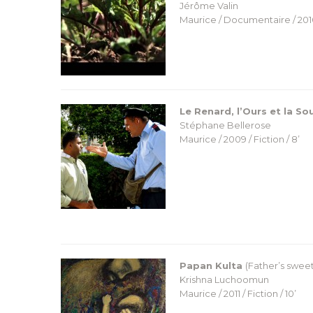
Jérôme Valin
Maurice / Documentaire / 2010
Le Renard, l’Ours et la Sou
Stéphane Bellerose
Maurice / 2009 / Fiction / 8’
Papan Kulta
(Father’s swee
Krishna Luchoomun
Maurice / 2011 / Fiction / 10’