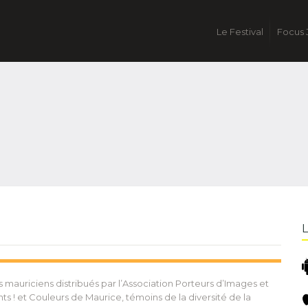
Le Festival
Focus 
s mauriciens distribués par l’Association Porteurs d’Images et
s ! et Couleurs de Maurice, témoins de la diversité de la