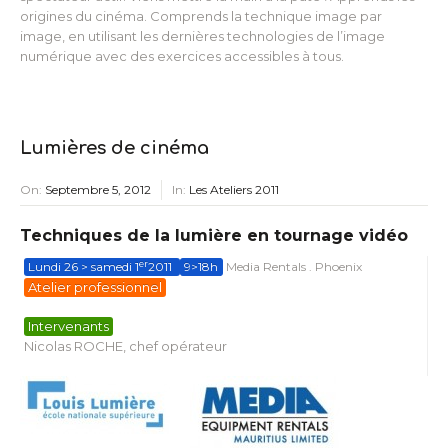
origines du cinéma. Comprends la technique image par
image, en utilisant les dernières technologies de l’image
numérique avec des exercices accessibles à tous.
Lumières de cinéma
On:
Septembre 5, 2012
In:
Les Ateliers 2011
Techniques de la lumière en tournage vidéo
er
Lundi 26 > samedi 1
2011
9>18h
Media Rentals . Phoenix
Atelier professionnel
Intervenants
Nicolas ROCHE, chef opérateur