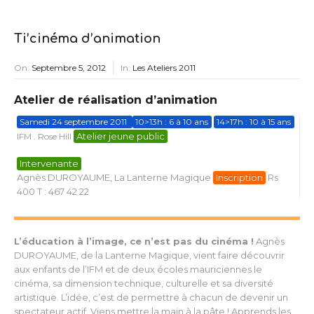
Ti’cinéma d’animation
On:
Septembre 5, 2012
In:
Les Ateliers 2011
Atelier de réalisation d’animation
Samedi 24 septembre 2011
10>13h : 6 à 10 ans
14>17h : 10 à 15 ans
Atelier jeune public
IFM . Rose Hill
Intervenante
Agnès DUROYAUME, La Lanterne Magique
Inscription
Rs
400 T : 467 42 22
L’éducation à l’image, ce n’est pas du cinéma !
Agnès
DUROYAUME, de la Lanterne Magique, vient faire découvrir
aux enfants de l’IFM et de deux écoles mauriciennes le
cinéma, sa dimension technique, culturelle et sa diversité
artistique. L’idée, c’est de permettre à chacun de devenir un
spectateur actif. Viens mettre la main à la pâte ! Apprends les