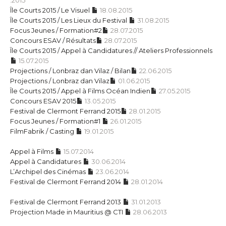
.2015
​Île Courts 2015 / Le Visuel
18.08.2015
​Île Courts 2015 / Les Lieux du Festival
31.08.2015
Focus Jeunes / Formation#​2​
2​8​.0​7​.2015
​Concours ESAV / Résultats​
2​8​.0​7​.2015
​Île Courts 2015 / Appel à Candidatures // Ateliers Professionnels
​15​.0​7​.2015
Projections / Lonbraz dan Vilaz / Bilan
​22.0​6​.2015
Projections / Lonbraz dan Vilaz
​01.0​6​.2015
Île Courts 2015 / Appel à Films Océan Indien
27.05.2015
Concours ESAV 2015
13.05.2015
Festival de Clermont Ferrand 2015
28.01.2015
Focus Jeunes / Formation#1
26.01.2015
FilmFabrik / Casting
19.01.2015
Appel à Films
15.07.2014
Appel à Candidatures
30.06.2014
L’Archipel des Cinémas
23.06.2014
Festival de Clermont Ferrand 2014
28.01.2014
Festival de Clermont Ferrand 2013
31.01.2013
Projection Made in Mauritius @ CTI
28.06.2013