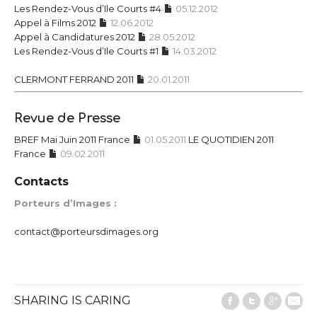
Les Rendez-Vous d’Ile Courts #4
05.12.2012
Appel à Films 2012
12.06.2012
Appel à Candidatures 2012
28.05.2012
Les Rendez-Vous d’Ile Courts #1
14.03.2012
CLERMONT FERRAND 2011
20.01.2011
Revue de Presse
BREF Mai Juin 2011 France
01.05.2011
LE QUOTIDIEN 2011
France
09.02.2011
Contacts
Porteurs d’Images :
contact@porteursdimages.org
SHARING IS CARING
Facebook
Twitter
Google
E-M