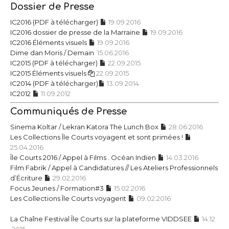
Dossier de Presse
IC2016 (PDF à télécharger)
19.09.2016
IC2016 dossier de presse de la Marraine
19.09.2016
IC2016 Éléments visuels
19.09.2016
Dime dan Moris / Demain
15.06.2016
IC2015 (PDF à télécharger)
22.09.2015
IC2015 Éléments visuels
22.09.2015
IC2014 (PDF à télécharger)
13.09.2014
IC2012
11.09.2012
Communiqués de Presse
Sinema Koltar / Lekran Katora The Lunch Box
28.06.2016
Les Collections Île Courts voyagent et sont primées !
25.04.2016
Île Courts 2016 / ​A​ppel à Films . Océan Indien
14.03.2016
Film Fabrik / Appel à Candidatures // Les Ateliers Professionnels
d’Écriture
​29.0​2​.2016
​Focus Jeunes / Formation#​3
15​.0​2​.2016
Les Collections Île Courts voyagent
09.02.2016
La Chaîne Festival Île Courts sur la plateforme VIDDSEE
14​.1​2​