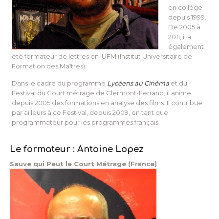
en collège
depuis 1999.
De 2005 à
2011, il a
également
été formateur de lettres en IUFM (Institut Universitaire de
Formation des Maîtres).
Dans le cadre du programme
Lycéens au Cinéma
et du
Festival du Court métrage de Clermont-Ferrand, il anime
depuis 2005 des formations en analyse des films. Il contribue
par ailleurs à ce Festival, depuis 2009, en tant que
programmateur pour les programmes français.
Le formateur : Antoine Lopez
Sauve qui Peut le Court Métrage (France)