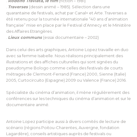
.
Rodolfo Traviata, le film
(fiction – 1981)
.
Traverses
(dessin animé – 1985). Sélection dans une
quarantaine de festivals, achat par Canal+ et Arte. Traverses a
été retenu pour la tournée internationale “40 ans d’animation
française” mise en place par le Festival d’Annecy et le Ministère
des Affaires Etrangères.
.
Lieux communs
(essai documentaire – 2002)
Dans celui des arts graphiques, Antoine Lopez travaille en duo
avec sa femme Isabelle. Nous réalisons principalement des
illustrations et des affiches culturelles qui sont signées du
pseudonyme Bologo comme celles des festivals de courts
métrages de Clermont-Ferrand (France) 2000, Sienne (Italie)
2005, Curtocircuito (Espagne) 2009 ou Valence (France) 2016.
Spécialiste du cinéma d’animation, il mène régulièrement des
conférences sur les techniques du cinéma d’animation et sur le
documentaire animé.
Antoine Lopez participe aussi à divers comités de lecture de
scénario (régions Poitou-Charentes, Auvergne, fondation
Lagardère), conseils artistiques auprès de festivals ou