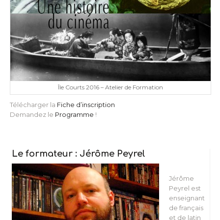
Île Courts 2016 – Atelier de Formation
Télécharger la
Fiche d’inscription
Demandez le
Programme
!
Le formateur : Jérôme Peyrel
Jérôme
Peyrel est
enseignant
de français
et de latin