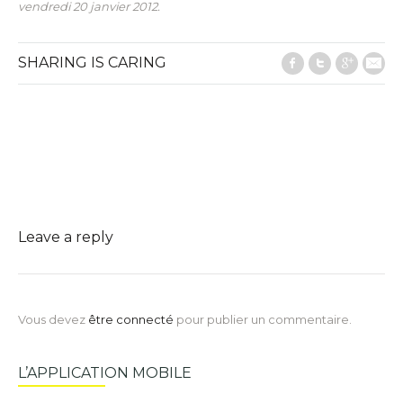
vendredi 20 janvier 2012.
SHARING IS CARING
Facebook
Twitter
Google
E-M
Leave a reply
Vous devez
être connecté
pour publier un commentaire.
L’APPLICATION MOBILE