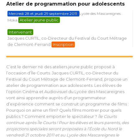
Atelier de programmation pour adolescents
Mercredi 28 et jeudi 29 septembre 2011
Lycée des Mascareignes .
Atelier jeune public
Moka
Intervenant
Jacques CURTIL, co-Directeur du Festival du Court Métrage
de Clermont-Ferrand
Inscription
C’est le dernier né des ateliers jeune public proposé à
l’occasion d’Île Courts. Jacques CURTIL, co-Directeur du
Festival du Court Métrage de Clermont-Ferrand, propose un
atelier de programmation aux adolescents. Les élèves de
l’option Cinéma et Audiovisuel du Lycée des Mascareignes
vont ainsi apprendre auprès d’un programmateur
d’expérience comment se construit un programme de films :
Pourquoi on aime un film? Quels films montrer pour quels
publics ? Comment emporter le spectateur ?
Île Courts
continue après Île Courts ! Pour les élèves et leurs parents, des
projections spéciales seront proposées à l’École du Nord le
vendredi 21 octobre 2011 et au Lycée des Mascareignes le