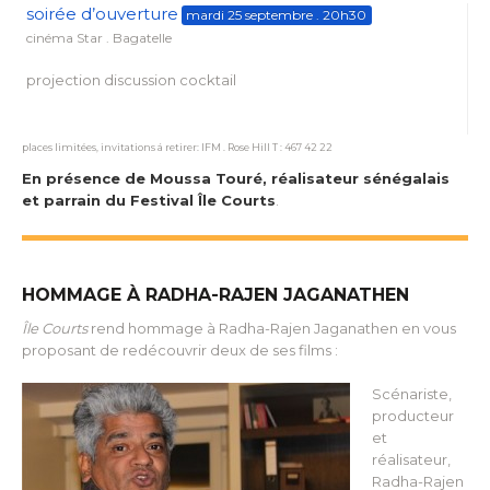
soirée d’ouverture
mardi 25 septembre . 20h30
cinéma Star . Bagatelle
projection discussion cocktail
places limitées, invitations á retirer: IFM . Rose Hill T : 467 42 22
En présence de Moussa Touré, réalisateur sénégalais
et parrain du Festival Île Courts
.
HOMMAGE À RADHA-RAJEN JAGANATHEN
Île Courts
rend hommage à Radha-Rajen Jaganathen en vous
proposant de redécouvrir deux de ses films :
Scénariste,
producteur
et
réalisateur,
Radha-Rajen