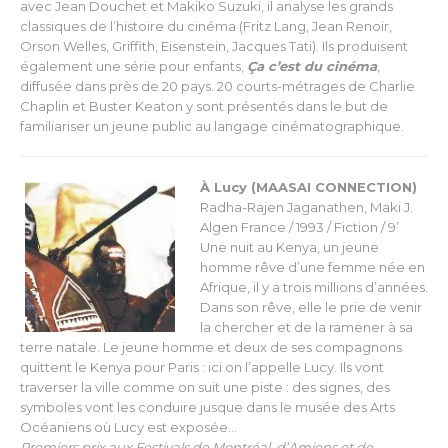
avec Jean Douchet et Makiko Suzuki, il analyse les grands
classiques de l’histoire du cinéma (Fritz Lang, Jean Renoir,
Orson Welles, Griffith, Eisenstein, Jacques Tati). Ils produisent
également une série pour enfants,
Ça c’est du cinéma
,
diffusée dans près de 20 pays. 20 courts-métrages de Charlie
Chaplin et Buster Keaton y sont présentés dans le but de
familiariser un jeune public au langage cinématographique.
À Lucy (MAASAI CONNECTION)
Radha-Rajen Jaganathen, Maki J.
Algen
France / 1993 / Fiction / 9’
U
ne nuit au Kenya, un jeune
homme rêve d’une femme née en
Afrique, il y a trois millions d’années.
Dans son rêve, elle le prie de venir
la chercher et de la ramener à sa
terre natale. Le jeune homme et deux de ses compagnons
quittent le Kenya pour Paris : ici on l’appelle Lucy. Ils vont
traverser la ville comme on suit une piste : des signes, des
symboles vont les conduire jusque dans le musée des Arts
Océaniens où Lucy est exposée…
Premiers prix aux Festivals de Montréal, d’Amiens et de