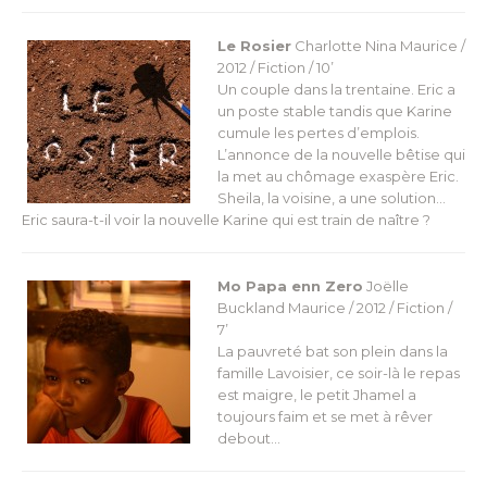
Le Rosier
Charlotte Nina
Maurice /
2012 / Fiction / 10’
Un couple dans la trentaine. Eric a
un poste stable tandis que Karine
cumule les pertes d’emplois.
L’annonce de la nouvelle bêtise qui
la met au chômage exaspère Eric.
Sheila, la voisine, a une solution…
Eric saura-t-il voir la nouvelle Karine qui est train de naître ?
Mo Papa enn Zero
Joëlle
Buckland
Maurice / 2012 / Fiction /
7’
La pauvreté bat son plein dans la
famille Lavoisier, ce soir-là le repas
est maigre, le petit Jhamel a
toujours faim et se met à rêver
debout…