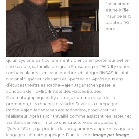
Jaganathen
est né à l’île
Maurice le 10
octobre 1951.
Après
qu’un cyclone particulièrement violent a emporté leur petite
case créole, sa famille émigre à Strasbourg en 1960. Il y obtient
son baccalauréat en candidat libre, et intègre l’INSAS-Institut
National Supérieur des Arts et Spectacles. Après deux ans
d’études théâtrales, Radha-Rajen Jaganathen passe le
concours de l’IDHEC-Institut des Hautes Études
Cinématographiques. Il y est reçu comme major de sa
promotion, et y rencontre Makiko Suzuki, sa compagne.
Radha-Rajen Jaganathen est scénariste, producteur et
réalisateur. Après avoir travaillé comme assistant réalisateur et
assistant caméra, il monte une structure de production,
Quintet Films
, qui produit des programmes d’apprentissage du
langage cinématographique. Dans la série
Image par image
,