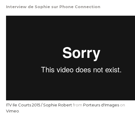
Interview de Sophie sur Phone Connection
ITV Ile Courts 2015 / Sophie Robert
from
Porteurs d'Images
on
Vimeo
.