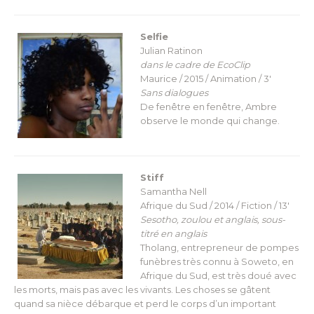
Selfie
Julian Ratinon
dans le cadre de EcoClip
Maurice / 2015 / Animation / 3′
Sans dialogues
De fenêtre en fenêtre, Ambre
observe le monde qui change.
Stiff
Samantha Nell
Afrique du Sud / 2014 / Fiction / 13′
Sesotho, zoulou et anglais, sous-
titré en anglais
Tholang, entrepreneur de pompes
funèbres très connu à Soweto, en
Afrique du Sud, est très doué avec
les morts, mais pas avec les vivants. Les choses se gâtent
quand sa nièce débarque et perd le corps d’un important