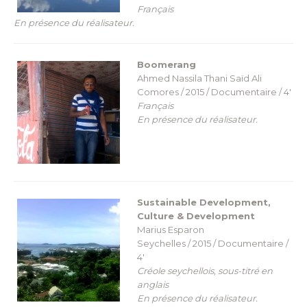
Français
En présence du réalisateur.
Boomerang
Ahmed Nassila Thani Saïd Ali
Comores / 2015 / Documentaire / 4′
Français
En présence du réalisateur.
Sustainable Development,
Culture & Development
Marius Esparon
Seychelles / 2015 / Documentaire /
4′
Créole seychellois, sous-titré en
anglais
En présence du réalisateur.