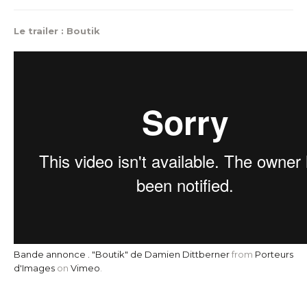
Le trailer : Boutik
Bande annonce . "Boutik" de Damien Dittberner
from
Porteurs
d'Images
on
Vimeo
.