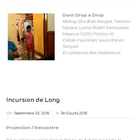
Dont Drop a Drop
Akshay Shodhan Naojee, Tanveer
Naojee, Lorna Shalini Senivassen
Maurice / 2015 / Fiction / 6′
Créole mauricien, sous-titré en
français
En présence des réalisateurs.
Incursion de Long
On:
Septembre 23, 2015
In:
Île Courts 2015
Projection / Rencontre