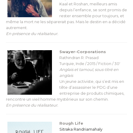
Kaal et Roshan, meilleurs amis
depuis l’enfance, se sont promis de
rester ensemble pour toujours, et
même la mort ne les séparerait pas. Mais le destin en a décidé
autrement.
En présence du réalisateur.
Swayer-Corporations
Rathindran R. Prasad
Turquie, Inde / 2015 / Fiction / 30′
Anglais et tamoul, sous-titré en
anglais
Un jeune activiste, qui s’est mis en
tête d’assassiner le PDG d’une
entreprise de produits chimiques,
rencontre un vieil homme mystérieux sur son chemin.
En présence du réalisateur.
Rough Life
Sitraka Randriamahaly