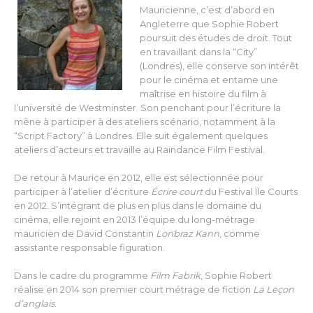
Mauricienne, c’est d’abord en
Angleterre que Sophie Robert
poursuit des études de droit. Tout
en travaillant dans la “City”
(Londres), elle conserve son intérêt
pour le cinéma et entame une
maîtrise en histoire du film à
l’université de Westminster. Son penchant pour l’écriture la
mène à participer à des ateliers scénario, notamment à la
“Script Factory” à Londres. Elle suit également quelques
ateliers d’acteurs et travaille au Raindance Film Festival.
De retour à Maurice en 2012, elle est sélectionnée pour
participer à l’atelier d’écriture
Écrire court
du Festival Ïle Courts
en 2012. S’intégrant de plus en plus dans le domaine du
cinéma, elle rejoint en 2013 l’équipe du long-métrage
mauricien de David Constantin
Lonbraz Kann
, comme
assistante responsable figuration.
Dans le cadre du programme
Film Fabrik
, Sophie Robert
réalise en 2014 son premier court métrage de fiction
La Leçon
d’anglais
.