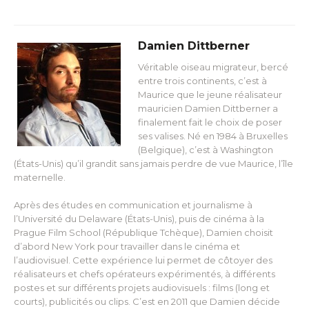
Damien Dittberner
Véritable oiseau migrateur, bercé
entre trois continents, c’est à
Maurice que le jeune réalisateur
mauricien Damien Dittberner a
finalement fait le choix de poser
ses valises. Né en 1984 à Bruxelles
(Belgique), c’est à Washington
(États-Unis) qu’il grandit sans jamais perdre de vue Maurice, l’île
maternelle.
Après des études en communication et journalisme à
l’Université du Delaware (États-Unis), puis de cinéma à la
Prague Film School (République Tchèque), Damien choisit
d’abord New York pour travailler dans le cinéma et
l’audiovisuel. Cette expérience lui permet de côtoyer des
réalisateurs et chefs opérateurs expérimentés, à différents
postes et sur différents projets audiovisuels : films (long et
courts), publicités ou clips. C’est en 2011 que Damien décide