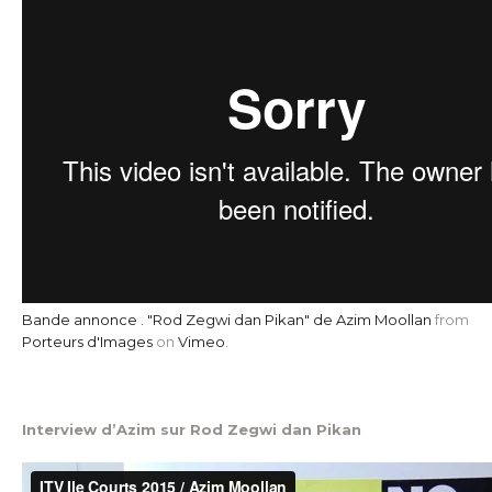
Bande annonce . "Rod Zegwi dan Pikan" de Azim Moollan
from
Porteurs d'Images
on
Vimeo
.
Interview d’Azim sur Rod Zegwi dan Pikan