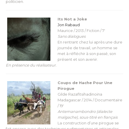
politicien.
Its Not a Joke
Jon Rabaud
Maurice / 2013 / Fiction / 7′
Sans dialogues
En rentrant chez lui après une dure
journée de travail, un homme se
met à réfléchir à son passé, son
présent et son avenir.
En présence du réalisateur.
Coups de Hache Pour Une
Pirogue
Gilde Razafitsihadinoina
Madagascar / 2014 / Documentaire
/ 19′
Antemanambondro (dialecte
malgache), sous-titré en français
La construction d’une pirogue se
fait encore avec des techniques rudimentaires et artisanales