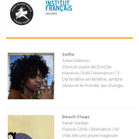
Selfie
Julian Ratinon
Dans le cadre de EcoClip
Maurice / 2015 / Animation / 3′
De fenêtre en fenêtre, Ambre
observe le monde qui change.
Beach Flags
Sarah Saidan
France / 2014 / Animation / 14′
Vida est une jeune nageuse