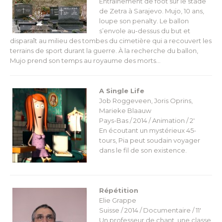
Entraînement de foot sur le stade
de Zetra à Sarajevo. Mujo, 10 ans,
loupe son penalty. Le ballon
s’envole au-dessus du but et
disparaît au milieu des tombes du cimetière qui a recouvert les
terrains de sport durant la guerre. À la recherche du ballon,
Mujo prend son temps au royaume des morts…
A Single Life
Job Roggeveen, Joris Oprins,
Marieke Blaauw
Pays-Bas / 2014 / Animation / 2′
En écoutant un mystérieux 45-
tours, Pia peut soudain voyager
dans le fil de son existence.
Répétition
Elie Grappe
Suisse / 2014 / Documentaire / 11′
Un professeur de chant, une classe