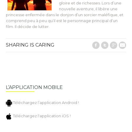
gloire et de richesses. Lors d’une
nouvelle aventure, il libère une
princesse enfermée dans le donjon d’un sorcier maléfique, et
comprend peu à peu qu’il est le personnage principal d’un
film. Il décide de lutter.
SHARING IS CARING
Facebook
Twitter
Google
E-M
L’APPLICATION MOBILE
Téléchargez l’application Android !
Téléchargez l'application iOS !