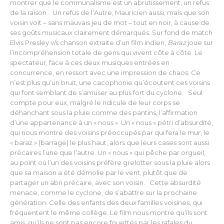
montrer que le communalisme est un abrutissement, un refus
de la raison. Un refus de l’Autre, Mauricien aussi, mais que son
voisin voit – sans mauvais jeu de mot – tout en noir, à cause de
ses goûts musicaux clairement démarqués. Sur fond de match
Elvis Presley v/s chanson extraite d’un film indien,
Baraz
joue sur
l’incompréhension totale de gens qui vivent côte à côte. Le
spectateur, face à ces deux musiques entrées en
concurrence, en ressort avec une impression de chaos. Ce
n’est plus qu’un bruit, une cacophonie qu’écoutent ces voisins
qui font semblant de s’amuser au plus fort du cyclone. Seul
compte pour eux, malgré le ridicule de leur corps se
déhanchant sous la pluie comme des pantins, l’affirmation
d’une appartenance à un « nous ». Un « nous » pétri d’absurdité,
qui nous montre des voisins préoccupés par qui fera le mur, le
« baraz » (barrage) le plus haut, alors que leurs cases sont aussi
précaires l’une que l’autre. Un « nous » qui pêche par orgueil,
au point où l’un des voisins préfère grelotter sous la pluie alors
que sa maison a été démolie par le vent, plutôt que de
partager un abri précaire, avec son voisin. Cette absurdité
menace, comme le cyclone, de s’abattre sur la prochaine
génération. Celle des enfants des deux familles voisines, qui
fréquentent le même collège. Le film nous montre qu’ils sont
amis, qu’ils ne sont pas encore fouettés par les rafales du