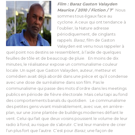
Film : Baraz Gaston Valayden
Maurice / 2010 / Fiction / 7’
Nous
sommes tous égaux face au
cyclone. A ceux qui ont tendance à
l’oublier, la Nature adresse
périodiquement, de cinglants
rappels.
Baraz
, film de Gaston
Valayden est venu nous rappeler à
quel point nos destins se ressemblent, à l’aide de quelques
feuilles de tôle et de beaucoup de pluie. En moins de dix
minutes, le réalisateur expose un communalisme couleur
locale. Un sujet que Gaston Valayden, auteur, metteur et
comédien avait déjà abordé dans une pièce et qu’il condense
avec une dose de surréalisme dans son film. Pas le
communalisme qui passe des mots d’ordre dans les meetings
publics en période de fièvre électorale. Mais celui tapi au fond
des comportements banals du quotidien.
Le communalisme
oversee
des petites gens vivant misérablement, avec vue, en arrière-
plan, sur une zone plantée de buildings modernes défiant le
vent. Celui qui fait que deux voisins poussent le volume de leur
radio à fond, au risque de s’abrutir. C’est leur manière de crier
l’un plus fort que l’autre. C’est pour
Baraz
, une façon de