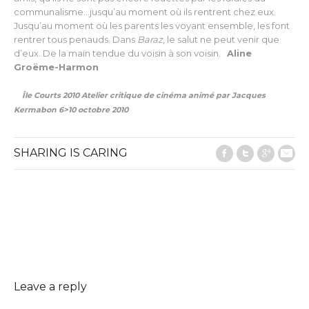
communalisme…jusqu’au moment où ils rentrent chez eux.
Jusqu’au moment où les parents les voyant ensemble, les font
rentrer tous penauds. Dans
Baraz
, le salut ne peut venir que
d’eux. De la main tendue du voisin à son voisin.
Aline
Groëme-Harmon
Île Courts 2010 Atelier critique de cinéma animé par Jacques
Kermabon 6>10 octobre 2010
SHARING IS CARING
Facebook
Twitter
Google
E-M
Leave a reply