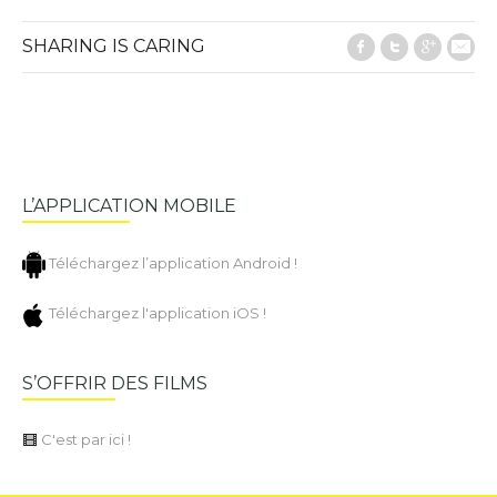
SHARING IS CARING
Facebook
Twitter
Google
E-M
L’APPLICATION MOBILE
Téléchargez l’application Android !
Téléchargez l'application iOS !
S’OFFRIR DES FILMS
C'est par ici !