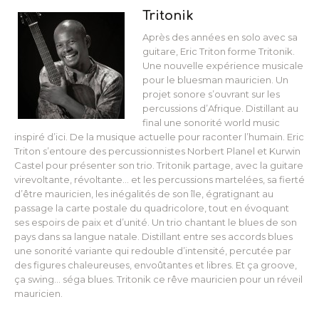
Tritonik
Après des années en solo avec sa
guitare, Eric Triton forme Tritonik.
Une nouvelle expérience musicale
pour le bluesman mauricien. Un
projet sonore s’ouvrant sur les
percussions d’Afrique. Distillant au
final une sonorité world music
inspiré d’ici. De la musique actuelle pour raconter l’humain. Eric
Triton s’entoure des percussionnistes Norbert Planel et Kurwin
Castel pour présenter son trio. Tritonik partage, avec la guitare
virevoltante, révoltante… et les percussions martelées, sa fierté
d’être mauricien, les inégalités de son île, égratignant au
passage la carte postale du quadricolore, tout en évoquant
ses espoirs de paix et d’unité. Un trio chantant le blues de son
pays dans sa langue natale. Distillant entre ses accords blues
une sonorité variante qui redouble d’intensité, percutée par
des figures chaleureuses, envoûtantes et libres. Et ça groove,
ça swing… séga blues. Tritonik ce rêve mauricien pour un réveil
mauricien.