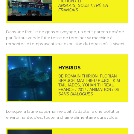
FICTION / 11’
ANGLAIS, SOUS-TITRÉ EN
FRANÇAIS
Dans une famille de gens du voyage, un petit garçon obsédé
par Retour vers le futur tente de terminer sa machine à
remonter le temps avant leur expulsion du terrain où ils vivent.
HYBRIDS
DE ROMAIN THIRION, FLORIAN
BRAUCH, MATTHIEU PUJOL, KIM
TAILHADES, YOHAN THIREAU.
FRANCE / 2017 / ANIMATION / 06’
SANS DIALOGUES
Lorsque la faune sous-marine doit s’adapter à une pollution
environnante, c’est toute la chaîne alimentaire qui évolue.