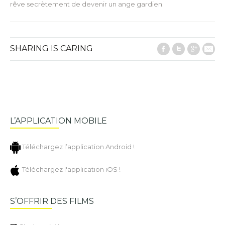
rêve secrètement de devenir un ange gardien.
SHARING IS CARING
Facebook
Twitter
Google
E-M
L’APPLICATION MOBILE
Téléchargez l’application Android !
Téléchargez l'application iOS !
S’OFFRIR DES FILMS