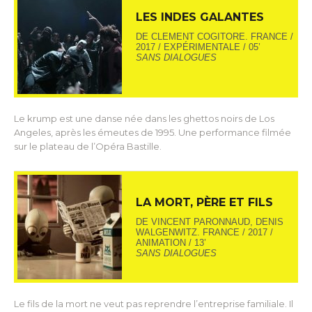
LES INDES GALANTES
DE CLEMENT COGITORE. FRANCE /
2017 / EXPÉRIMENTALE / 05’
SANS DIALOGUES
Le krump est une danse née dans les ghettos noirs de Los
Angeles, après les émeutes de 1995. Une performance filmée
sur le plateau de l’Opéra Bastille.
LA MORT, PÈRE ET FILS
DE VINCENT PARONNAUD, DENIS
WALGENWITZ. FRANCE / 2017 /
ANIMATION / 13’
SANS DIALOGUES
Le fils de la mort ne veut pas reprendre l’entreprise familiale. Il