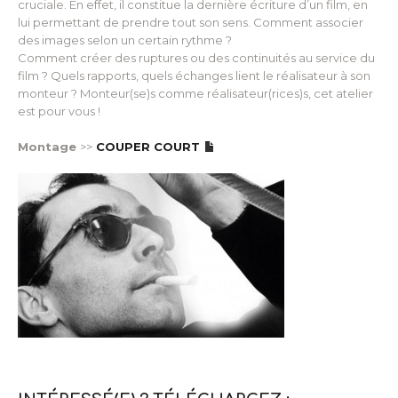
cruciale. En effet, il constitue la dernière écriture d’un film, en
lui permettant de prendre tout son sens. Comment associer
des images selon un certain rythme ?
Comment créer des ruptures ou des continuités au service du
film ? Quels rapports, quels échanges lient le réalisateur à son
monteur ? Monteur(se)s comme réalisateur(rices)s, cet atelier
est pour vous !
Montage
>>
COUPER COURT