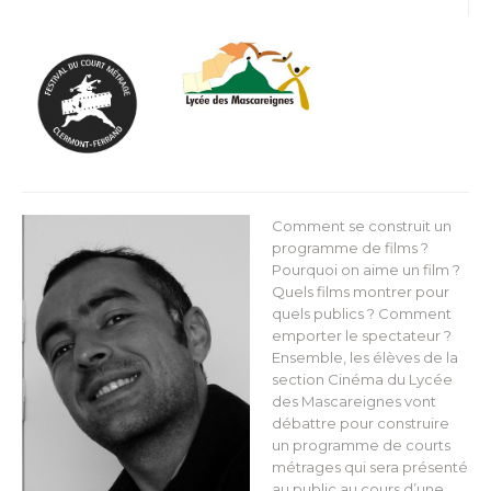
Comment se construit un
programme de films ?
Pourquoi on aime un film ?
Quels films montrer pour
quels publics ? Comment
emporter le spectateur ?
Ensemble, les élèves de la
section Cinéma du Lycée
des Mascareignes vont
débattre pour construire
un programme de courts
métrages qui sera présenté
au public au cours d’une