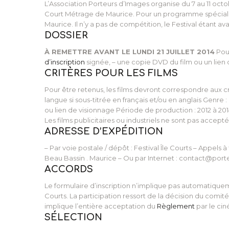
L’Association Porteurs d’Images organise du 7 au 11 octob
Court Métrage de Maurice. Pour un programme spécial F
Maurice. Il n’y a pas de compétition, le Festival étant a
DOSSIER
À REMETTRE AVANT LE LUNDI 21 JUILLET 2014
Pour
d’inscription
signée, – une copie DVD du film ou un lien d
CRITÈRES POUR LES FILMS
Pour être retenus, les films devront correspondre aux c
langue si sous-titrée en français et/ou en anglais Genre
ou lien de visionnage Période de production : 2012 à 201
Les films publicitaires ou industriels ne sont pas accepté
ADRESSE D’EXPÉDITION
– Par voie postale / dépôt : Festival Île Courts – Appels 
Beau Bassin . Maurice – Ou par Internet : contact@por
ACCORDS
Le formulaire d’inscription n’implique pas automatiquemen
Courts. La participation ressort de la décision du comité 
implique l’entière acceptation du
Règlement
par le cin
SÉLECTION