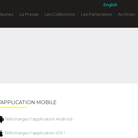
English
Jeunes
La Presse
Les Collections
Les Partenaires
Archives
L’APPLICATION MOBILE
Téléchargez l’application Android !
Téléchargez l'application iOS !