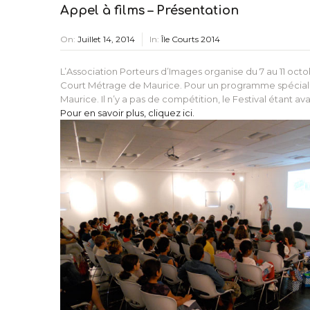
Appel à films – Présentation
On:
Juillet 14, 2014
In:
Île Courts 2014
L’Association Porteurs d’Images organise du 7 au 11 octob
Court Métrage de Maurice. Pour un programme spécial F
Maurice. Il n’y a pas de compétition, le Festival étant a
Pour en savoir plus, cliquez ici.