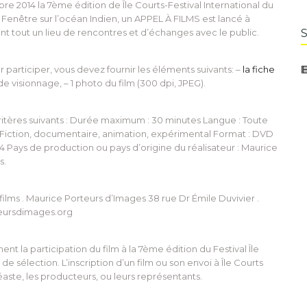
re 2014 la 7ème édition de Île Courts-Festival International du
enêtre sur l’océan Indien, un APPEL À FILMS est lancé à
vant tout un lieu de rencontres et d’échanges avec le public.
 participer, vous devez fournir les éléments suivants: –
la fiche
e visionnage, – 1 photo du film (300 dpi, JPEG).
ritères suivants : Durée maximum : 30 minutes Langue : Toute
 : Fiction, documentaire, animation, expérimental Format : DVD
4 Pays de production ou pays d’origine du réalisateur : Maurice
s.
à films . Maurice Porteurs d’Images 38 rue Dr Émile Duvivier .
teursdimages.org
t la participation du film à la 7ème édition du Festival Île
de sélection. L’inscription d’un film ou son envoi à Île Courts
éaste, les producteurs, ou leurs représentants.