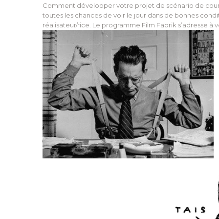
Comment développer votre projet de scénario de court
toutes les chances de voir le jour dans de bonnes condi
réalisateur/rice. Le programme Film Fabrik s’adresse à v