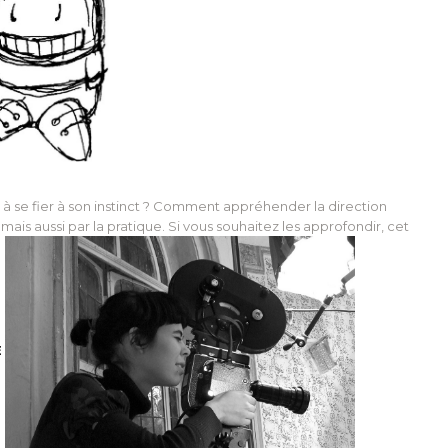
e fier à son instinct ? Comment appréhender la direction
mais aussi par la pratique. Si vous souhaitez les approfondir, cet
E